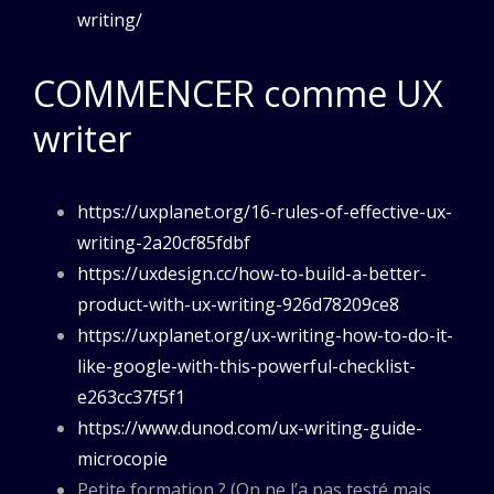
writing/
COMMENCER comme UX
writer
https://uxplanet.org/16-rules-of-effective-ux-
writing-2a20cf85fdbf
https://uxdesign.cc/how-to-build-a-better-
product-with-ux-writing-926d78209ce8
https://uxplanet.org/ux-writing-how-to-do-it-
like-google-with-this-powerful-checklist-
e263cc37f5f1
https://www.dunod.com/ux-writing-guide-
microcopie
Petite formation ? (On ne l’a pas testé mais