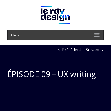
Passer
au
contenu
Aller à...
Précédent
Suivant
ÉPISODE 09 – UX writing